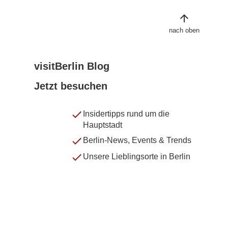
arrow_upward
nach oben
visitBerlin Blog
Jetzt besuchen
done
Insidertipps rund um die
Hauptstadt
done
Berlin-News, Events & Trends
done
Unsere Lieblingsorte in Berlin